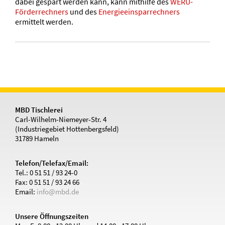
dabei gespart werden kann, kann mithilfe des
WERU-
Förderrechners
und des
Energieeinsparrechners
ermittelt werden.
MBD Tischlerei
Carl-Wilhelm-Niemeyer-Str. 4
(Industriegebiet Hottenbergsfeld)
31789 Hameln
Telefon/Telefax/Email:
Tel.: 0 51 51 / 93 24-0
Fax: 0 51 51 / 93 24 66
Email:
info@mbd.de
Unsere Öffnungszeiten