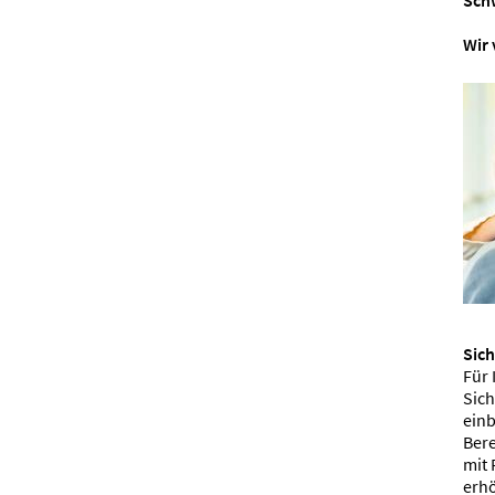
Sch
Wir
Sic
Für 
Sic
einb
Bere
mit 
erh