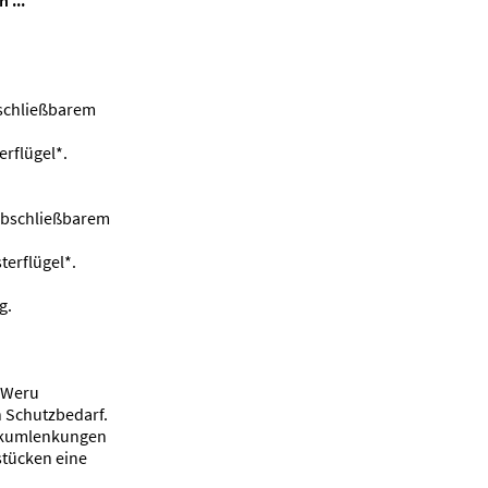
 ...
bschließbarem
erflügel*.
abschließbarem
sterflügel*.
g.
t Weru
 Schutzbedarf.
eckumlenkungen
stücken eine