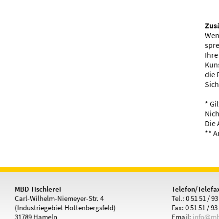
Zusä
Wenn
spre
Ihre
Kuns
die 
Sich
* Gi
Nich
Die 
** A
MBD Tischlerei
Telefon/Telefa
Carl-Wilhelm-Niemeyer-Str. 4
Tel.: 0 51 51 / 9
(Industriegebiet Hottenbergsfeld)
Fax: 0 51 51 / 93
31789 Hameln
Email:
info@mb