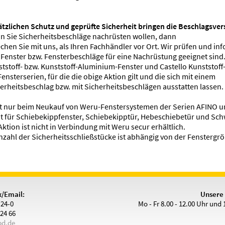
tzlichen Schutz und geprüfte Sicherheit bringen die Beschlagsver
 Sie Sicherheitsbeschläge nachrüsten wollen, dann
chen Sie mit uns, als Ihren Fachhändler vor Ort. Wir prüfen und inf
 Fenster bzw. Fensterbeschläge für eine Nachrüstung geeignet sind
tstoff- bzw. Kunststoff-Aluminium-Fenster und Castello Kunststoff-
Fensterserien, für die die obige Aktion gilt und die sich mit einem
erheitsbeschlag bzw. mit Sicherheitsbeschlägen ausstatten lassen.
lt nur beim Neukauf von Weru-Fenstersystemen der Serien AFINO un
t für Schiebekippfenster, Schiebekipptür, Hebeschiebetür und Sch
Aktion ist nicht in Verbindung mit Weru secur erhältlich.
nzahl der Sicherheitsschließstücke ist abhängig von der Fenstergr
x/Email:
Unsere 
3 24-0
Mo - Fr 8.00 - 12.00 Uhr und 
 24 66
d.de