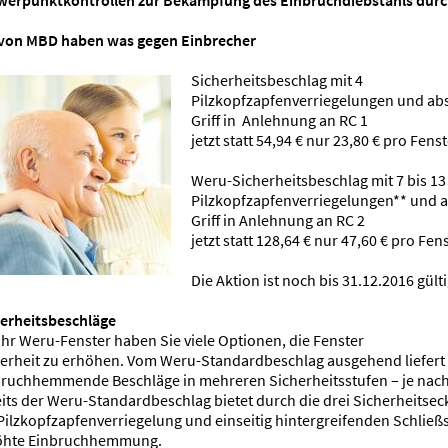
werpunktkontrollen zur Bekämpfung des Einbruchdiebstahls durch
 von MBD haben was gegen Einbrecher
Sicherheitsbeschlag mit 4
Pilzkopfzapfenverriegelungen und a
Griff in Anlehnung an RC 1
jetzt statt 54,94 € nur 23,80 € pro Fenst
Weru-Sicherheitsbeschlag mit 7 bis 13
Pilzkopfzapfenverriegelungen** und 
Griff in Anlehnung an RC 2
jetzt statt 128,64 € nur 47,60 € pro Fen
Die Aktion ist noch bis 31.12.2016 gülti
herheitsbeschläge
Ihr Weru-Fenster haben Sie viele Optionen, die Fenster
herheit zu erhöhen. Vom Weru-Standardbeschlag ausgehend liefer
ruchhemmende Beschläge in mehreren Sicherheitsstufen – je nach
its der Weru-Standardbeschlag bietet durch die drei Sicherheits
Pilzkopfzapfenverriegelung und einseitig hintergreifenden Schließ
öhte Einbruchhemmung.